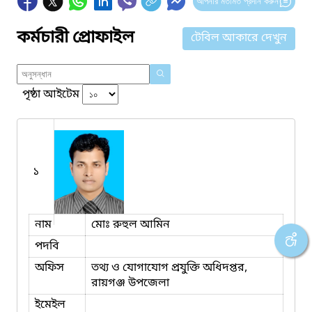
আপনার মতামত প্রদান করুন
কর্মচারী প্রোফাইল
টেবিল আকারে দেখুন
পৃষ্ঠা আইটেম
১
নাম
মোঃ রুহুল আমিন
পদবি
অফিস
তথ্য ও যোগাযোগ প্রযুক্তি অধিদপ্তর,
রায়গঞ্জ উপজেলা
ইমেইল