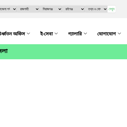
দেখুন
র্ধ্বতন অফিস
ই-সেবা
গ্যালারি
যোগাযোগ
জেলা